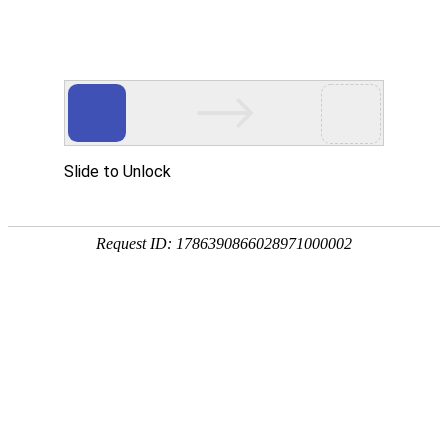
当前位置:
首页
新闻中心
集团要闻
详情
省
国
投
集
团：
专
业
服
务
提
质
效
赋
能
发
展
显
担
当
发布日期：
2026-04-24
来源：
今年
以来，
省国投
集团聚